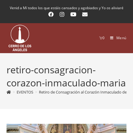
Venid a Mí todos los que estáis cansados y agobiados y Yo os aliviaré
0
Menú
retiro-consagracion-
corazon-inmaculado-maria
>
EVENTOS
>
Retiro de Consagración al Corazón Inmaculado de Ma