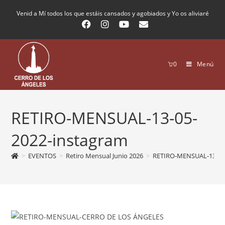
Venid a Mí todos los que estáis cansados y agobiados y Yo os aliviaré
0
Menú
RETIRO-MENSUAL-13-05-
2022-instagram
>
EVENTOS
>
Retiro Mensual Junio 2026
>
RETIRO-MENSUAL-13-05