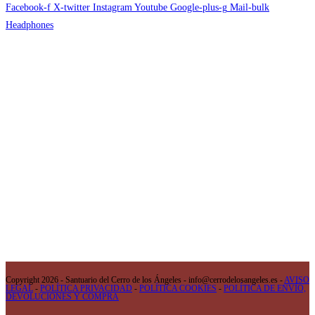
Facebook-f
X-twitter
Instagram
Youtube
Google-plus-g
Mail-bulk
Headphones
Copyright 2026 - Santuario del Cerro de los Ángeles - info@cerrodelosangeles.es -
AVISO
LEGAL
-
POLÍTICA PRIVACIDAD
-
POLÍTICA COOKIES
-
POLÍTICA DE ENVÍO,
DEVOLUCIONES Y COMPRA