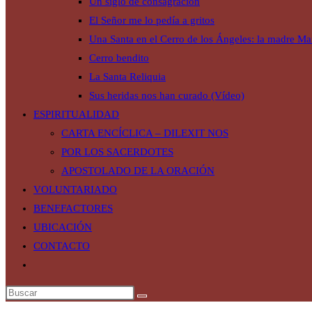
Un siglo de consagración
El Señor me lo pedía a gritos
Una Santa en el Cerro de los Ángeles: la madre Mar
Cerro bendito
La Santa Reliquia
Sus heridas nos han curado (Vídeo)
ESPIRITUALIDAD
CARTA ENCÍCLICA – DILEXIT NOS
POR LOS SACERDOTES
APOSTOLADO DE LA ORACIÓN
VOLUNTARIADO
BENEFACTORES
UBICACIÓN
CONTACTO
Alternar
búsqueda
de