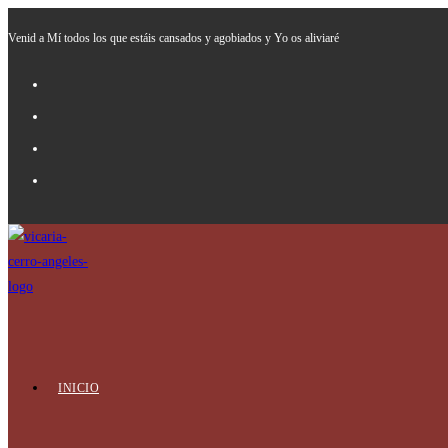
Ir
Venid a Mí todos los que estáis cansados y agobiados y Yo os aliviaré
al
contenido
INICIO