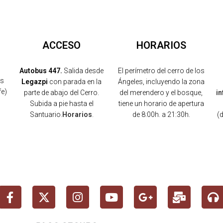
ACCESO
HORARIOS
Autobus 447.
Salida desde
El perímetro del cerro de los
os
Legazpi
con parada en la
Ángeles, incluyendo la zona
fe)
parte de abajo del Cerro.
del merendero y el bosque,
i
Subida a pie hasta el
tiene un horario de apertura
Santuario.
Horarios
.
de 8:00h. a 21:30h.
(
)