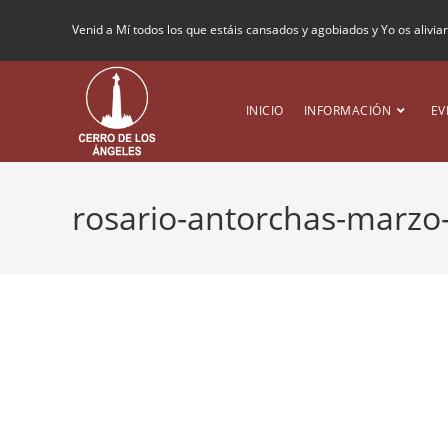
Venid a Mí todos los que estáis cansados y agobiados y Yo os alivia
INICIO
INFORMACIÓN
EV
rosario-antorchas-marzo