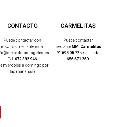
CONTACTO
CARMELITAS
Puede contactar con
Puede contactar
nosotros mediante email:
mediante
MM. Carmelitas
:
nfo@cerrodelosangeles.es
91 695 05 72
y su tienda:
Tel:
672 392 946
656 671 260.
de miércoles a domingo por
las mañanas)