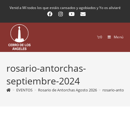
Venid a Mí todos los que estáis cansados y agobiados y Yo os aliviaré
0
Menú
rosario-antorchas-
septiembre-2024
>
EVENTOS
>
Rosario de Antorchas Agosto 2026
>
rosario-antorc