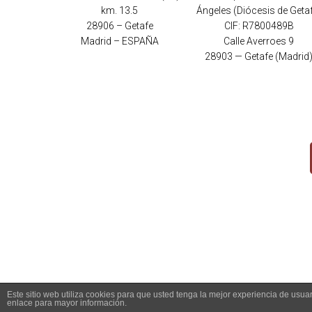
km. 13.5
Ángeles (Diócesis de Geta
28906 – Getafe
CIF: R7800489B
Madrid – ESPAÑA
Calle Averroes 9
28903 — Getafe (Madrid
Este sitio web utiliza cookies para que usted tenga la mejor experiencia de us
enlace para mayor información.
Copyright 2026 - Santuario del Cerro de los Ángeles -