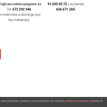
nfo@cerrodelosangeles.es
91 695 05 72
y su tienda:
Tel:
672 392 946
656 671 260.
de miércoles a domingo por
las mañanas)
as mencionadas cookies y la aceptación de nuestra
política de cookies
, pinche el
OKIES
-
POLÍTICA DE ENVÍO, DEVOLUCIONES Y COMPRA