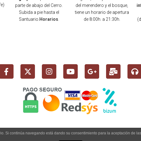
fe)
parte de abajo del Cerro.
del merendero y el bosque,
i
Subida a pie hasta el
tiene un horario de apertura
Santuario.
Horarios
.
de 8:00h. a 21:30h.
(
)
uario. Si continúa navegando está dando su consentimiento para la aceptación de l
 info@cerrodelosangeles.es -
AVISO LEGAL
-
POLÍTICA PRIVACIDAD
-
POLÍTICA CO