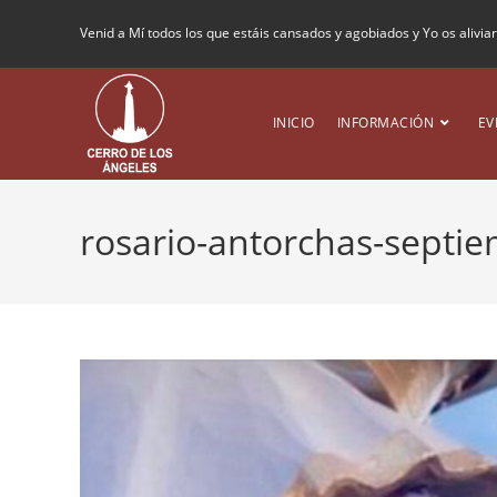
Venid a Mí todos los que estáis cansados y agobiados y Yo os alivia
INICIO
INFORMACIÓN
EV
rosario-antorchas-septi