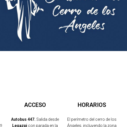
ACCESO
HORARIOS
Autobus 447.
Salida desde
El perímetro del cerro de los
os
Legazpi
con parada en la
Ángeles, incluyendo la zona