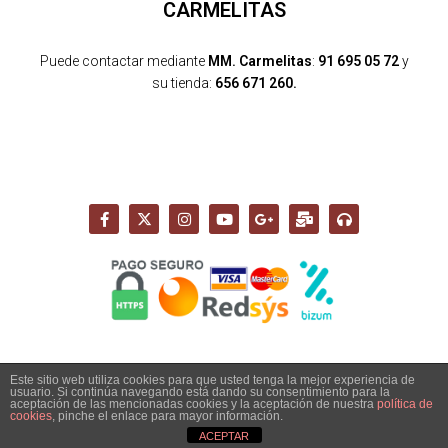
CARMELITAS
Puede contactar mediante
MM. Carmelitas
:
91 695 05 72
y
su tienda:
656 671 260.
Este sitio web utiliza cookies para que usted tenga la mejor experiencia de
usuario. Si continúa navegando está dando su consentimiento para la
Copyright 2026 - Santuario del Cerro de los Ángeles -
aceptación de las mencionadas cookies y la aceptación de nuestra
política de
info@cerrodelosangeles.es -
AVISO LEGAL
-
POLÍTICA PRIVACIDAD
-
cookies
, pinche el enlace para mayor información.
POLÍTICA COOKIES
-
POLÍTICA DE ENVÍO, DEVOLUCIONES Y COMPRA
ACEPTAR