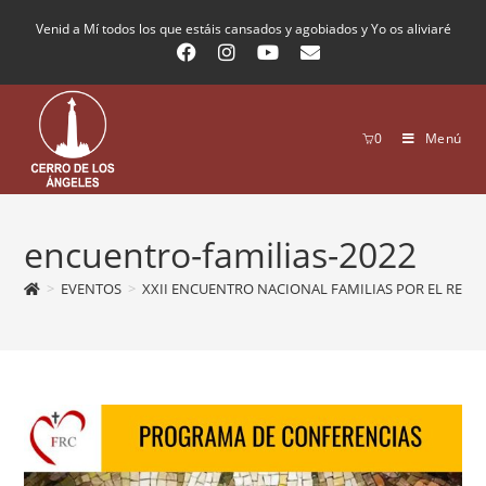
Venid a Mí todos los que estáis cansados y agobiados y Yo os aliviaré
0
Menú
encuentro-familias-2022
>
EVENTOS
>
XXII ENCUENTRO NACIONAL FAMILIAS POR EL REINO