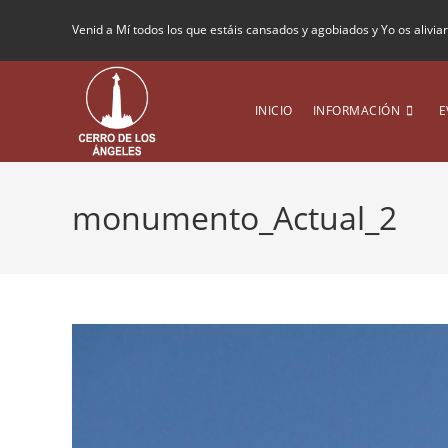
Venid a Mí todos los que estáis cansados y agobiados y Yo os alivia
INICIO
INFORMACIÓN
E
monumento_Actual_2