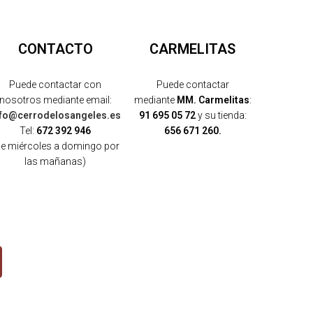
CONTACTO
CARMELITAS
Puede contactar con
Puede contactar
nosotros mediante email:
mediante
MM. Carmelitas
:
nfo@cerrodelosangeles.es
91 695 05 72
y su tienda:
Tel:
672 392 946
656 671 260.
de miércoles a domingo por
las mañanas)