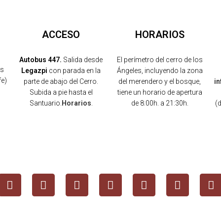
ACCESO
HORARIOS
Autobus 447.
Salida desde
El perímetro del cerro de los
os
Legazpi
con parada en la
Ángeles, incluyendo la zona
fe)
parte de abajo del Cerro.
del merendero y el bosque,
i
Subida a pie hasta el
tiene un horario de apertura
Santuario.
Horarios
.
de 8:00h. a 21:30h.
(
)