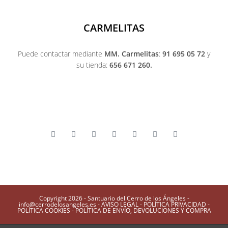
CARMELITAS
Puede contactar mediante
MM. Carmelitas
:
91 695 05 72
y
su tienda:
656 671 260.
Copyright 2026 - Santuario del Cerro de los Ángeles -
info@cerrodelosangeles.es -
AVISO LEGAL
-
POLÍTICA PRIVACIDAD
-
POLÍTICA COOKIES
-
POLÍTICA DE ENVÍO, DEVOLUCIONES Y COMPRA