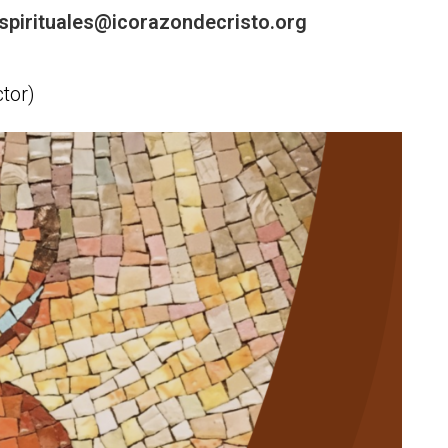
espirituales@icorazondecristo.org
ctor)