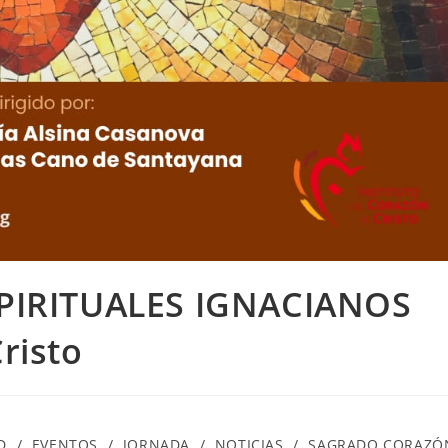
SPIRITUALES IGNACIANOS
risto
D
/
EVENTOS
/
JORNADA
/
NOTICIAS
/
SAGRADO CORAZÓ