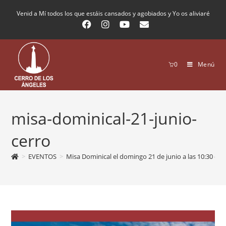
Venid a Mí todos los que estáis cansados y agobiados y Yo os aliviaré
0
Menú
misa-dominical-21-junio-
cerro
>
EVENTOS
>
Misa Dominical el domingo 21 de junio a las 10:30 en la