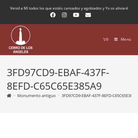
Venid a Mí todos los que estáis cansados y agobiados y Yo os aliviaré
0
Menú
3FD97CD9-EBAF-437F-
8EFD-C65C65E385A9
>
Monumento antiguo
>
3FD97CD9-EBAF-437F-8EFD-C65C65E385A