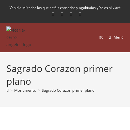
Venid a Mí todos los que estáis cansados y agobiados y Yo os aliviaré
0
Menú
Sagrado Corazon primer
plano
>
Monumento
>
Sagrado Corazon primer plano