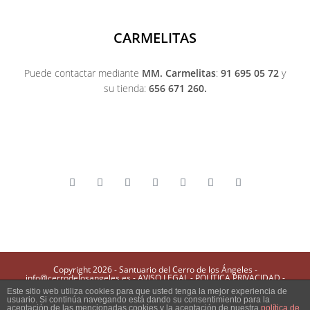
CARMELITAS
Puede contactar mediante
MM. Carmelitas
:
91 695 05 72
y
su tienda:
656 671 260.
Copyright 2026 - Santuario del Cerro de los Ángeles -
info@cerrodelosangeles.es -
AVISO LEGAL
-
POLÍTICA PRIVACIDAD
-
POLÍTICA COOKIES
-
POLÍTICA DE ENVÍO, DEVOLUCIONES Y COMPRA
Este sitio web utiliza cookies para que usted tenga la mejor experiencia de
usuario. Si continúa navegando está dando su consentimiento para la
aceptación de las mencionadas cookies y la aceptación de nuestra
política de