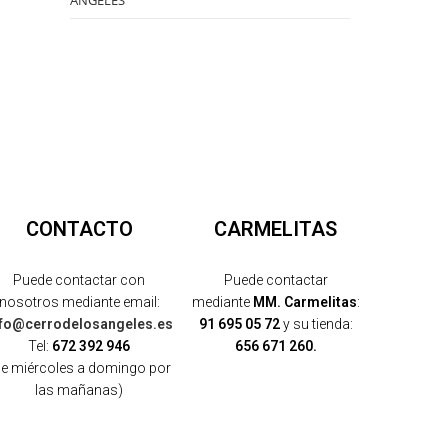
ÁNGELES
CONTACTO
CARMELITAS
Puede contactar con
Puede contactar
nosotros mediante email:
mediante
MM. Carmelitas
:
nfo@cerrodelosangeles.es
91 695 05 72
y su tienda:
Tel:
672 392 946
656 671 260.
de miércoles a domingo por
las mañanas)