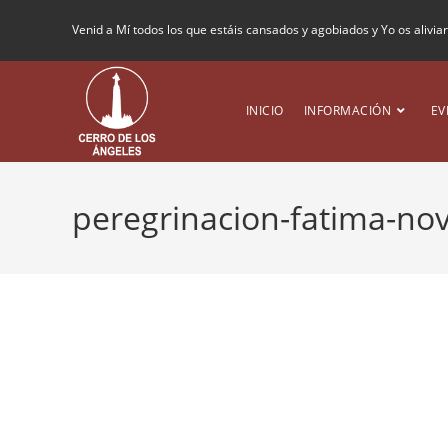
Venid a Mí todos los que estáis cansados y agobiados y Yo os alivia
INICIO
INFORMACIÓN
EV
peregrinacion-fatima-no