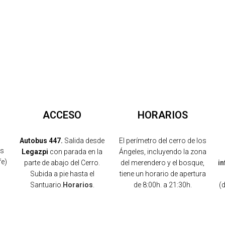
ACCESO
HORARIOS
Autobus 447.
Salida desde
El perímetro del cerro de los
os
Legazpi
con parada en la
Ángeles, incluyendo la zona
fe)
parte de abajo del Cerro.
del merendero y el bosque,
i
Subida a pie hasta el
tiene un horario de apertura
Santuario.
Horarios
.
de 8:00h. a 21:30h.
(
)