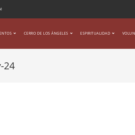
ré
ENTOS
CERRO DE LOS ÁNGELES
ESPIRITUALIDAD
VOLUN
v-24