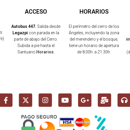
ACCESO
HORARIOS
Autobus 447.
Salida desde
El perímetro del cerro de los
os
Legazpi
con parada en la
Ángeles, incluyendo la zona
fe)
parte de abajo del Cerro.
del merendero y el bosque,
i
Subida a pie hasta el
tiene un horario de apertura
Santuario.
Horarios
.
de 8:00h. a 21:30h.
(
)