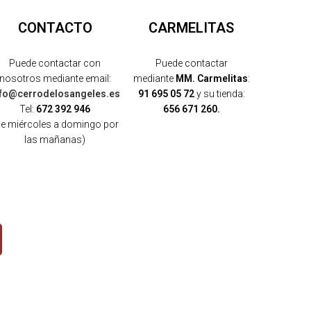
CONTACTO
CARMELITAS
Puede contactar con
Puede contactar
nosotros mediante email:
mediante
MM. Carmelitas
:
nfo@cerrodelosangeles.es
91 695 05 72
y su tienda:
Tel:
672 392 946
656 671 260.
de miércoles a domingo por
las mañanas)