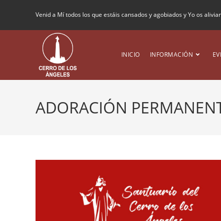
Venid a Mí todos los que estáis cansados y agobiados y Yo os alivia
INICIO
INFORMACIÓN
EV
ADORACIÓN PERMANENTE