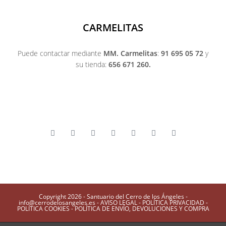
CARMELITAS
Puede contactar mediante
MM. Carmelitas
:
91 695 05 72
y
su tienda:
656 671 260.
Copyright 2026 - Santuario del Cerro de los Ángeles -
info@cerrodelosangeles.es -
AVISO LEGAL
-
POLÍTICA PRIVACIDAD
-
POLÍTICA COOKIES
-
POLÍTICA DE ENVÍO, DEVOLUCIONES Y COMPRA