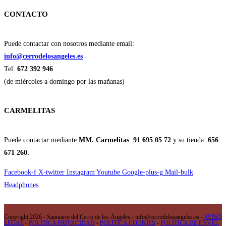
CONTACTO
Puede contactar con nosotros mediante email:
info@cerrodelosangeles.es
Tel:
672 392 946
(de miércoles a domingo por las mañanas)
CARMELITAS
Puede contactar mediante
MM. Carmelitas
:
91 695 05 72
y su tienda:
656
671 260.
Facebook-f
X-twitter
Instagram
Youtube
Google-plus-g
Mail-bulk
Headphones
Copyright 2026 - Santuario del Cerro de los Ángeles - info@cerrodelosangeles.es -
AVISO
LEGAL
-
POLÍTICA PRIVACIDAD
-
POLÍTICA COOKIES
-
POLÍTICA DE ENVÍO,