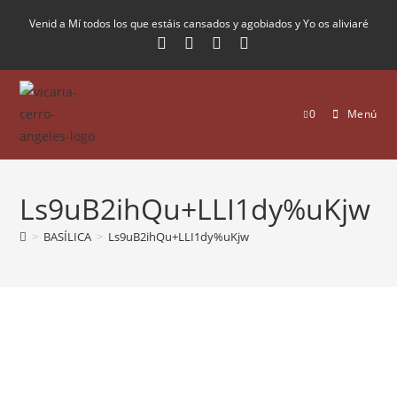
Venid a Mí todos los que estáis cansados y agobiados y Yo os aliviaré
0
Menú
Ls9uB2ihQu+LLI1dy%uKjw
>
BASÍLICA
>
Ls9uB2ihQu+LLI1dy%uKjw