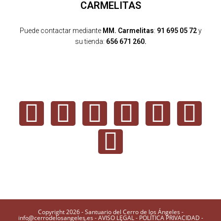
CARMELITAS
Puede contactar mediante
MM. Carmelitas
:
91 695 05 72
y
su tienda:
656 671 260.
Copyright 2026 - Santuario del Cerro de los Ángeles -
info@cerrodelosangeles.es -
AVISO LEGAL
-
POLÍTICA PRIVACIDAD
-