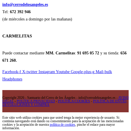
info@cerrodelosangeles.es
Tel:
672 392 946
(de miércoles a domingo por las mañanas)
CARMELITAS
Puede contactar mediante
MM. Carmelitas
:
91 695 05 72
y su tienda:
656
671 260.
Facebook-f
X-twitter
Instagram
Youtube
Google-plus-g
Mail-bulk
Headphones
Copyright 2026 - Santuario del Cerro de los Ángeles - info@cerrodelosangeles.es -
AVISO
LEGAL
-
POLÍTICA PRIVACIDAD
-
POLÍTICA COOKIES
-
POLÍTICA DE ENVÍO,
DEVOLUCIONES Y COMPRA
Este sitio web utiliza cookies para que usted tenga la mejor experiencia de usuario. Si
continúa navegando está dando su consentimiento para la aceptación de las mencionadas
cookies y la aceptación de nuestra
política de cookies
, pinche el enlace para mayor
información.