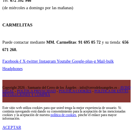
Tel:
672 392 946
(de miércoles a domingo por las mañanas)
CARMELITAS
Puede contactar mediante
MM. Carmelitas
:
91 695 05 72
y su tienda:
656
671 260.
Facebook-f
X-twitter
Instagram
Youtube
Google-plus-g
Mail-bulk
Headphones
Copyright 2026 - Santuario del Cerro de los Ángeles - info@cerrodelosangeles.es -
AVISO
LEGAL
-
POLÍTICA PRIVACIDAD
-
POLÍTICA COOKIES
-
POLÍTICA DE ENVÍO,
DEVOLUCIONES Y COMPRA
Este sitio web utiliza cookies para que usted tenga la mejor experiencia de usuario. Si
continúa navegando está dando su consentimiento para la aceptación de las mencionadas
cookies y la aceptación de nuestra
política de cookies
, pinche el enlace para mayor
información.
ACEPTAR