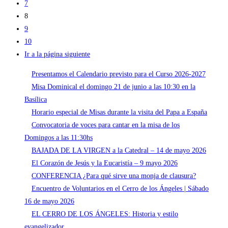
7
8
9
10
Ir a la página siguiente
Presentamos el Calendario previsto para el Curso 2026-2027
Misa Dominical el domingo 21 de junio a las 10:30 en la
Basílica
Horario especial de Misas durante la visita del Papa a España
Convocatoria de voces para cantar en la misa de los
Domingos a las 11:30hs
BAJADA DE LA VIRGEN a la Catedral – 14 de mayo 2026
El Corazón de Jesús y la Eucaristía – 9 mayo 2026
CONFERENCIA ¿Para qué sirve una monja de clausura?
Encuentro de Voluntarios en el Cerro de los Ángeles | Sábado
16 de mayo 2026
EL CERRO DE LOS ÁNGELES: Historia y estilo
evangelizador