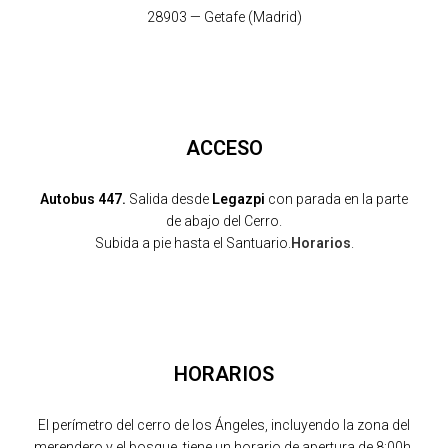
28903 — Getafe (Madrid)
ACCESO
Autobus 447.
Salida desde
Legazpi
con parada en la parte
de abajo del Cerro.
Subida a pie hasta el Santuario.
Horarios
.
HORARIOS
El perímetro del cerro de los Ángeles, incluyendo la zona del
merendero y el bosque, tiene un horario de apertura de 8:00h.