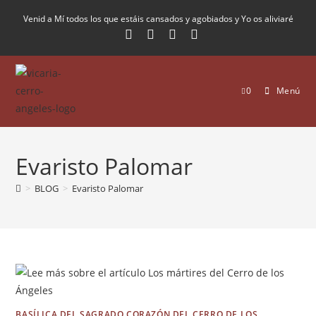
Venid a Mí todos los que estáis cansados y agobiados y Yo os aliviaré
0
Menú
Evaristo Palomar
>
BLOG
>
Evaristo Palomar
BASÍLICA DEL SAGRADO CORAZÓN DEL CERRO DE LOS