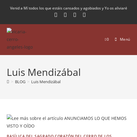
Venid a Mí todos los que estáis cansados y agobiados y Yo os aliviaré
0
Menú
Luis Mendizábal
>
BLOG
>
Luis Mendizábal
BASÍLICA DEL SAGRADO CORAZÓN DEL CERRO DE LOS