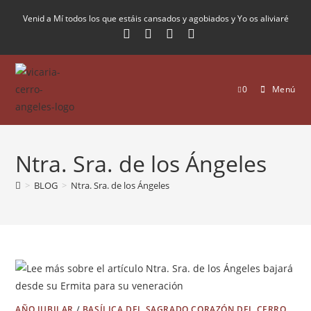
Venid a Mí todos los que estáis cansados y agobiados y Yo os aliviaré
0
Menú
Ntra. Sra. de los Ángeles
>
BLOG
>
Ntra. Sra. de los Ángeles
AÑO JUBILAR
/
BASÍLICA DEL SAGRADO CORAZÓN DEL CERRO