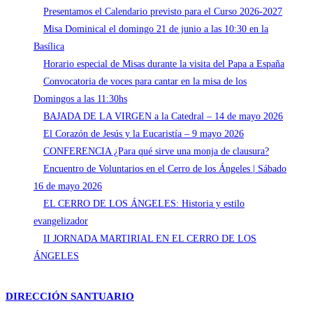
de
Presentamos el Calendario previsto para el Curso 2026-2027
San
Misa Dominical el domingo 21 de junio a las 10:30 en la
José
Basílica
–
Horario especial de Misas durante la visita del Papa a España
19
Convocatoria de voces para cantar en la misa de los
de
Domingos a las 11:30hs
marzo
BAJADA DE LA VIRGEN a la Catedral – 14 de mayo 2026
2026
El Corazón de Jesús y la Eucaristía – 9 mayo 2026
CONFERENCIA ¿Para qué sirve una monja de clausura?
Encuentro de Voluntarios en el Cerro de los Ángeles | Sábado
16 de mayo 2026
EL CERRO DE LOS ÁNGELES: Historia y estilo
evangelizador
II JORNADA MARTIRIAL EN EL CERRO DE LOS
ÁNGELES
DIRECCIÓN SANTUARIO