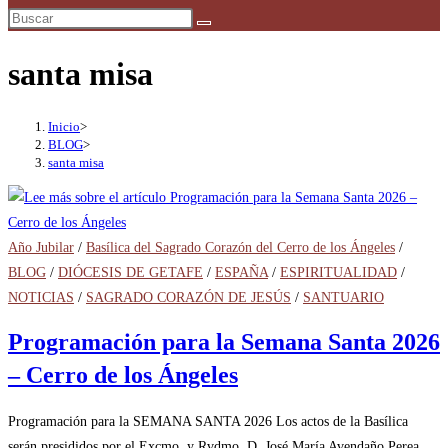
búsqueda
de
la
santa misa
web
Inicio
>
BLOG
>
santa misa
Año Jubilar
/
Basílica del Sagrado Corazón del Cerro de los Ángeles
/
BLOG
/
DIÓCESIS DE GETAFE
/
ESPAÑA
/
ESPIRITUALIDAD
/
NOTICIAS
/
SAGRADO CORAZÓN DE JESÚS
/
SANTUARIO
Programación para la Semana Santa 2026
– Cerro de los Ángeles
Programación para la SEMANA SANTA 2026 Los actos de la Basílica
serán presididos por el Excmo. y Rvdmo. D. José María Avendaño Perea,