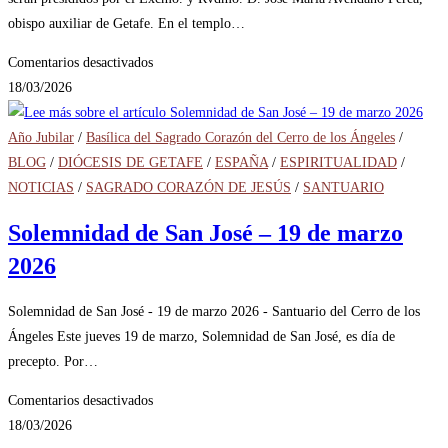
obispo auxiliar de Getafe. En el templo…
en
Comentarios desactivados
Programación
18/03/2026
para
la
Año Jubilar
/
Basílica del Sagrado Corazón del Cerro de los Ángeles
/
Semana
BLOG
/
DIÓCESIS DE GETAFE
/
ESPAÑA
/
ESPIRITUALIDAD
/
Santa
NOTICIAS
/
SAGRADO CORAZÓN DE JESÚS
/
SANTUARIO
2026
Solemnidad de San José – 19 de marzo
–
2026
Cerro
de
los
Solemnidad de San José - 19 de marzo 2026 - Santuario del Cerro de los
Ángeles
Ángeles Este jueves 19 de marzo, Solemnidad de San José, es día de
precepto. Por…
en
Comentarios desactivados
Solemnidad
18/03/2026