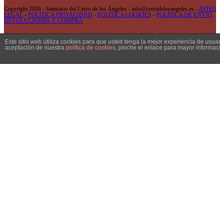
Copyright 2026 - Santuario del Cerro de los Ángeles - info@cerrodelosangeles.es -
AVISO
LEGAL
-
POLÍTICA PRIVACIDAD
-
POLÍTICA COOKIES
-
POLÍTICA DE ENVÍO,
DEVOLUCIONES Y COMPRA
Este sitio web utiliza cookies para que usted tenga la mejor experiencia de usu
aceptación de nuestra
política de cookies
, pinche el enlace para mayor informac