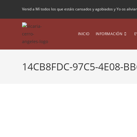
Venid a Mí todos los que estáis cansados y agobiados y Yo os alivia
INICIO
INFORMACIÓN
E
14CB8FDC-97C5-4E08-B