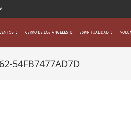
ré
VENTOS
CERRO DE LOS ÁNGELES
ESPIRITUALIDAD
VOLU
B62-54FB7477AD7D