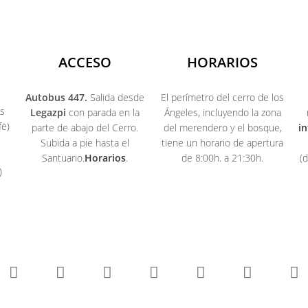
ACCESO
HORARIOS
Autobus 447.
Salida desde
El perímetro del cerro de los
os
Legazpi
con parada en la
Ángeles, incluyendo la zona
fe)
parte de abajo del Cerro.
del merendero y el bosque,
i
Subida a pie hasta el
tiene un horario de apertura
Santuario.
Horarios
.
de 8:00h. a 21:30h.
(
)