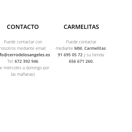
CONTACTO
CARMELITAS
Puede contactar con
Puede contactar
nosotros mediante email:
mediante
MM. Carmelitas
:
nfo@cerrodelosangeles.es
91 695 05 72
y su tienda:
Tel:
672 392 946
656 671 260.
de miércoles a domingo por
las mañanas)