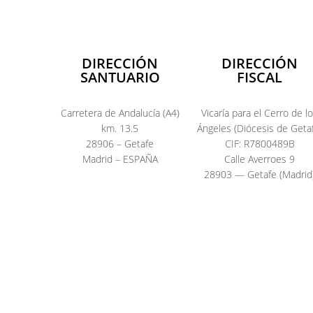
DIRECCIÓN
DIRECCIÓN
SANTUARIO
FISCAL
Carretera de Andalucía (A4)
Vicaría para el Cerro de l
km. 13.5
Ángeles (Diócesis de Geta
28906 – Getafe
CIF: R7800489B
Madrid – ESPAÑA
Calle Averroes 9
28903 — Getafe (Madrid