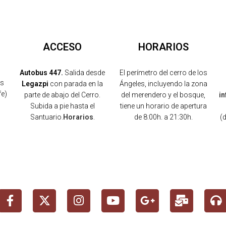
ACCESO
HORARIOS
Autobus 447.
Salida desde
El perímetro del cerro de los
os
Legazpi
con parada en la
Ángeles, incluyendo la zona
fe)
parte de abajo del Cerro.
del merendero y el bosque,
i
Subida a pie hasta el
tiene un horario de apertura
Santuario.
Horarios
.
de 8:00h. a 21:30h.
(
)