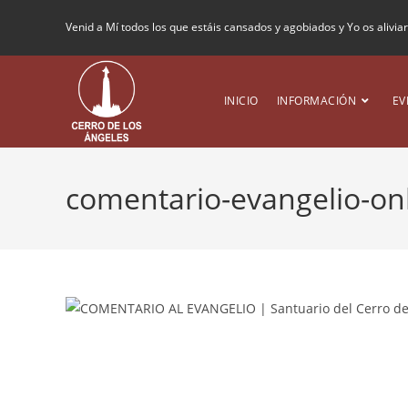
Venid a Mí todos los que estáis cansados y agobiados y Yo os alivia
INICIO
INFORMACIÓN
EV
comentario-evangelio-on