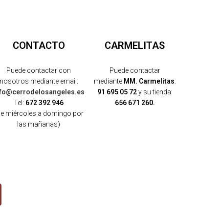
CONTACTO
CARMELITAS
Puede contactar con
Puede contactar
nosotros mediante email:
mediante
MM. Carmelitas
:
nfo@cerrodelosangeles.es
91 695 05 72
y su tienda:
Tel:
672 392 946
656 671 260.
de miércoles a domingo por
las mañanas)