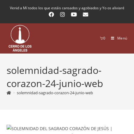
Venid a Mí todos los que estáis cansados y agobiados y Yo os aliviaré
0
Menú
solemnidad-sagrado-
corazon-24-junio-web
>
solemnidad-sagrado-corazon-24-junio-web