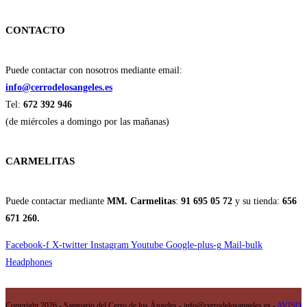
CONTACTO
Puede contactar con nosotros mediante email:
info@cerrodelosangeles.es
Tel:
672 392 946
(de miércoles a domingo por las mañanas)
CARMELITAS
Puede contactar mediante
MM. Carmelitas
:
91 695 05 72
y su tienda:
656
671 260.
Facebook-f
X-twitter
Instagram
Youtube
Google-plus-g
Mail-bulk
Headphones
Copyright 2026 - Santuario del Cerro de los Ángeles - info@cerrodelosangeles.es -
AVISO