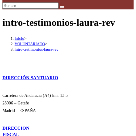
búsqueda
de
la
intro-testimonios-laura-rev
web
Inicio
>
VOLUNTARIADO
>
intro-testimonios-laura-rev
DIRECCIÓN SANTUARIO
Carretera de Andalucía (A4) km. 13.5
28906 – Getafe
Madrid – ESPAÑA
DIRECCIÓN
FISCAL