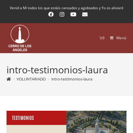
Venid a Mí todos los que estáis cansados y agobiados y Yo os aliviaré
0
Menú
intro-testimonios-laura
>
VOLUNTARIADO
>
intro-testimonios-laura