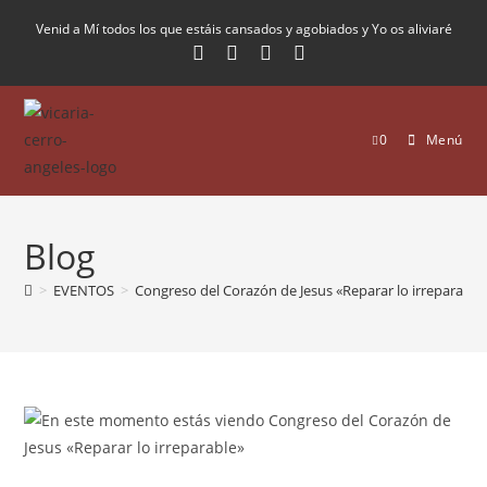
Venid a Mí todos los que estáis cansados y agobiados y Yo os aliviaré
0
Menú
Blog
>
EVENTOS
>
Congreso del Corazón de Jesus «Reparar lo irreparable