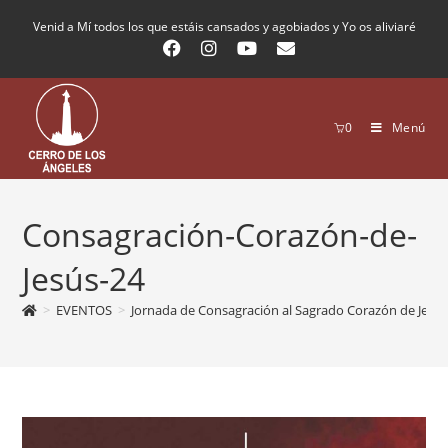
Venid a Mí todos los que estáis cansados y agobiados y Yo os aliviaré
0
Menú
Consagración-Corazón-de-
Jesús-24
>
EVENTOS
>
Jornada de Consagración al Sagrado Corazón de Jesú