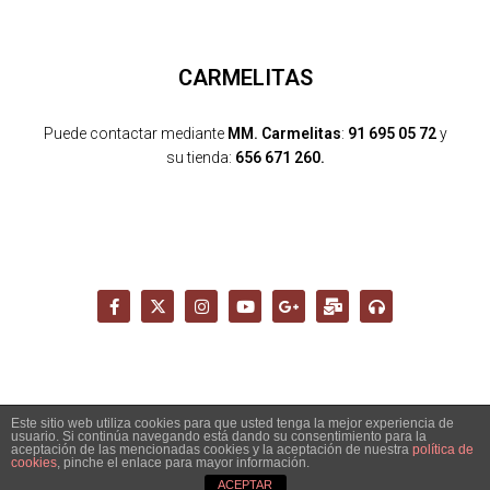
CARMELITAS
Puede contactar mediante
MM. Carmelitas
:
91 695 05 72
y
su tienda:
656 671 260.
Este sitio web utiliza cookies para que usted tenga la mejor experiencia de
usuario. Si continúa navegando está dando su consentimiento para la
Copyright 2026 - Santuario del Cerro de los Ángeles -
aceptación de las mencionadas cookies y la aceptación de nuestra
política de
info@cerrodelosangeles.es -
AVISO LEGAL
-
POLÍTICA PRIVACIDAD
-
cookies
, pinche el enlace para mayor información.
POLÍTICA COOKIES
-
POLÍTICA DE ENVÍO, DEVOLUCIONES Y COMPRA
ACEPTAR