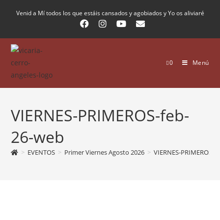
Venid a Mí todos los que estáis cansados y agobiados y Yo os aliviaré
0
Menú
VIERNES-PRIMEROS-feb-
26-web
>
EVENTOS
>
Primer Viernes Agosto 2026
>
VIERNES-PRIMEROS-fe