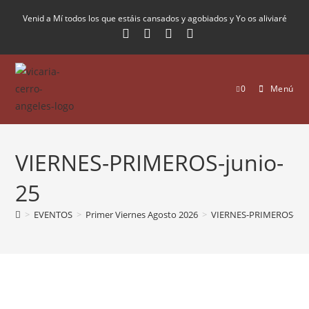
Venid a Mí todos los que estáis cansados y agobiados y Yo os aliviaré
0
Menú
VIERNES-PRIMEROS-junio-
25
>
EVENTOS
>
Primer Viernes Agosto 2026
>
VIERNES-PRIMEROS-jun