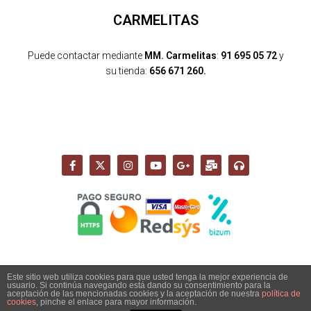
CARMELITAS
Puede contactar mediante
MM. Carmelitas
:
91 695 05 72
y
su tienda:
656 671 260.
Este sitio web utiliza cookies para que usted tenga la mejor experiencia de
usuario. Si continúa navegando está dando su consentimiento para la
Copyright 2026 - Santuario del Cerro de los Ángeles -
aceptación de las mencionadas cookies y la aceptación de nuestra
política de
info@cerrodelosangeles.es -
AVISO LEGAL
-
POLÍTICA PRIVACIDAD
-
cookies
, pinche el enlace para mayor información.
POLÍTICA COOKIES
-
POLÍTICA DE ENVÍO, DEVOLUCIONES Y COMPRA