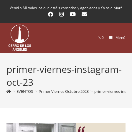
Venid a Mí todos los que estáis cansados y agobiados y Yo os aliviaré
0
Menú
primer-viernes-instagram-
oct-23
>
EVENTOS
>
Primer Viernes Octubre 2023
>
primer-viernes-insta