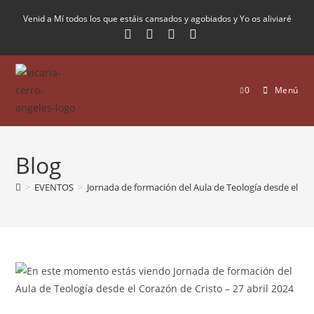
Venid a Mí todos los que estáis cansados y agobiados y Yo os aliviaré
0
Menú
Blog
>
EVENTOS
>
Jornada de formación del Aula de Teología desde el Cor