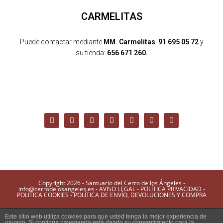
CARMELITAS
Puede contactar mediante
MM. Carmelitas
:
91 695 05 72
y
su tienda:
656 671 260.
Copyright 2026 - Santuario del Cerro de los Ángeles -
info@cerrodelosangeles.es -
AVISO LEGAL
-
POLÍTICA PRIVACIDAD
-
POLÍTICA COOKIES
-
POLÍTICA DE ENVÍO, DEVOLUCIONES Y COMPRA
Este sitio web utiliza cookies para que usted tenga la mejor experiencia de
usuario. Si continúa navegando está dando su consentimiento para la