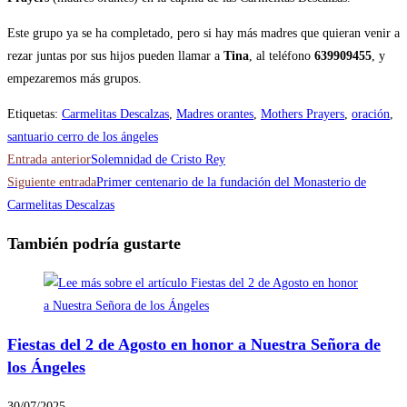
Este grupo ya se ha completado, pero si hay más madres que quieran venir a
rezar juntas por sus hijos pueden llamar a
Tina
, al teléfono
639909455
, y
empezaremos más grupos.
Etiquetas
:
Carmelitas Descalzas
,
Madres orantes
,
Mothers Prayers
,
oración
,
santuario cerro de los ángeles
Leer
Entrada anterior
Solemnidad de Cristo Rey
más
Siguiente entrada
Primer centenario de la fundación del Monasterio de
Carmelitas Descalzas
artículos
También podría gustarte
Fiestas del 2 de Agosto en honor a Nuestra Señora de
los Ángeles
30/07/2025