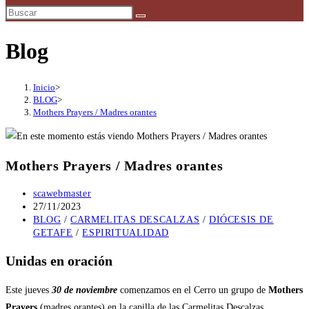
búsqueda
de
la
Blog
web
Inicio
>
BLOG
>
Mothers Prayers / Madres orantes
Mothers Prayers / Madres orantes
Autor
scawebmaster
de
Publicación
27/11/2023
la
de
Categoría
BLOG
/
CARMELITAS DESCALZAS
/
DIÓCESIS DE
entrada:
la
de
GETAFE
/
ESPIRITUALIDAD
entrada:
la
Unidas en oración
entrada:
Este jueves
30 de noviembre
comenzamos en el Cerro un grupo de
Mothers
Prayers
(madres orantes) en la capilla de las Carmelitas Descalzas.