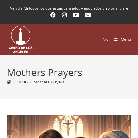
Venid a Mí todos los que estáis cansados y agobiados y Yo os aliviaré
0
Menú
Mothers Prayers
>
BLOG
>
Mothers Prayers