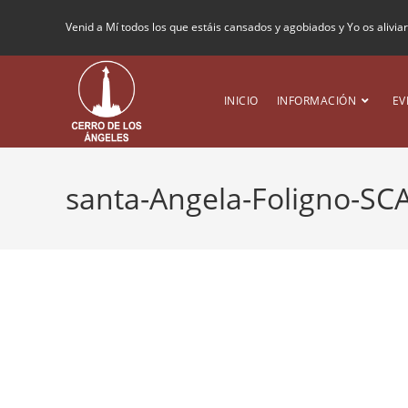
Venid a Mí todos los que estáis cansados y agobiados y Yo os alivia
INICIO
INFORMACIÓN
EV
santa-Angela-Foligno-SC