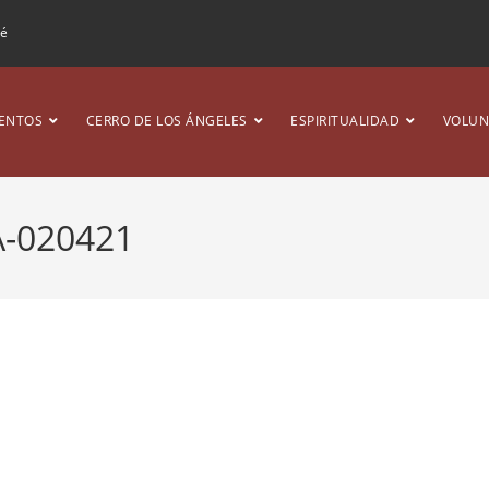
ré
ENTOS
CERRO DE LOS ÁNGELES
ESPIRITUALIDAD
VOLUN
A-020421