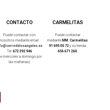
CONTACTO
CARMELITAS
Puede contactar con
Puede contactar
nosotros mediante email:
mediante
MM. Carmelitas
:
nfo@cerrodelosangeles.es
91 695 05 72
y su tienda:
Tel:
672 392 946
656 671 260.
de miércoles a domingo por
las mañanas)