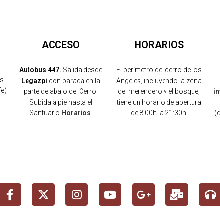
ACCESO
HORARIOS
Autobus 447.
Salida desde
El perímetro del cerro de los
os
Legazpi
con parada en la
Ángeles, incluyendo la zona
fe)
parte de abajo del Cerro.
del merendero y el bosque,
i
Subida a pie hasta el
tiene un horario de apertura
Santuario.
Horarios
.
de 8:00h. a 21:30h.
(
)