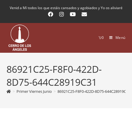
Venid a Mí todos los que estáis cansados y agobiados y Yo os aliviaré
0
Menú
86921C25-F8F0-422D-
8D75-644C28919C31
>
Primer Viernes Junio
>
86921C25-F8F0-422D-8D75-644C28919C31