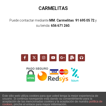
CARMELITAS
Puede contactar mediante
MM. Carmelitas
:
91 695 05 72
y
su tienda:
656 671 260.
Este sitio web utiliza cookies para que usted tenga la mejor experiencia de
usuario. Si continúa navegando está dando su consentimiento para la
Copyright 2026 - Santuario del Cerro de los Ángeles -
aceptación de las mencionadas cookies y la aceptación de nuestra
política de
info@cerrodelosangeles.es -
AVISO LEGAL
-
POLÍTICA PRIVACIDAD
-
cookies
, pinche el enlace para mayor información.
POLÍTICA COOKIES
-
POLÍTICA DE ENVÍO, DEVOLUCIONES Y COMPRA