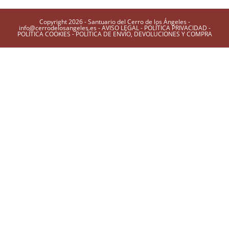
Copyright 2026 - Santuario del Cerro de los Ángeles -
info@cerrodelosangeles.es -
AVISO LEGAL
-
POLÍTICA PRIVACIDAD
-
POLÍTICA COOKIES
-
POLÍTICA DE ENVÍO, DEVOLUCIONES Y COMPRA